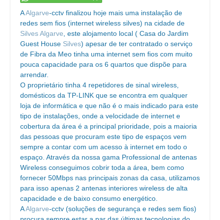
A
Algarve
-cctv finalizou hoje mais uma instalação de
redes sem fios (internet wireless silves) na cidade de
Silves
Algarve
, este alojamento local ( Casa do Jardim
Guest House
Silves
) apesar de ter contratado o serviço
de Fibra da Meo tinha uma internet sem fios com muito
pouca capacidade para os 6 quartos que dispõe para
arrendar.
O proprietário tinha 4 repetidores de sinal wireless,
domésticos da TP-LINK que se encontra em qualquer
loja de informática e que não é o mais indicado para este
tipo de instalações, onde a velocidade de internet e
cobertura da área é a principal prioridade, pois a maioria
das pessoas que procuram este tipo de espaços vem
sempre a contar com um acesso à internet em todo o
espaço. Através da nossa gama Professional de antenas
Wireless conseguimos cobrir toda a área, bem como
fornecer 50Mbps nas principais zonas da casa, utilizamos
para isso apenas 2 antenas interiores wireless de alta
capacidade e de baixo consumo energético.
A
Algarve
-cctv (soluções de segurança e redes sem fios)
procura sempre estar a par das últimas tecnologias do