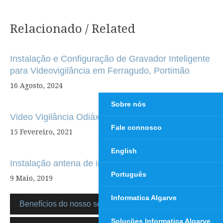
Relacionado / Related
Navegação
de
Instalação e Configuração de Gravador Inteligente
artigos
para Videovigilância em Ferragudo, Portimão
16 Agosto, 2024
Sobre nós
Video Vigilância Odiáxere
Fale connosco
15 Fevereiro, 2021
English
Instalação antena de internet Monchique
Português
9 Maio, 2019
Informatica Algarve
Benefícios do nosso serviço de suporte CCTV
Soluções Informatica Algarve