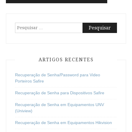
Navegação
de
artigos
Pesquisar
por:
ARTIGOS RECENTES
Recuperação de Senha/Password para Video
Porteiros Safire
Recuperação de Senha para Dispositivos Safire
Recuperação de Senha em Equipamentos UNV
(Uniview)
Recuperação de Senha em Equipamentos Hikvision