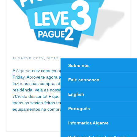
,
ALGARVE CCTV
DICAS
Sobre nós
A
Algarve
-cctv começa agora as suas promoções Black
Friday. Aproveite agora a Black Friday 2018/2019 para
Fale connosco
fazer as suas compras de cctv para a sua empresa ou
residência, veja as nossas promoções que chegam até
English
70% de desconto! Fique atento à nossa loja online onde
todas as sextas-feiras temos artigos 3 em 2, onde leva 3
Português
equipamentos na compra de…
Continue Reading
→
Informatica Algarve