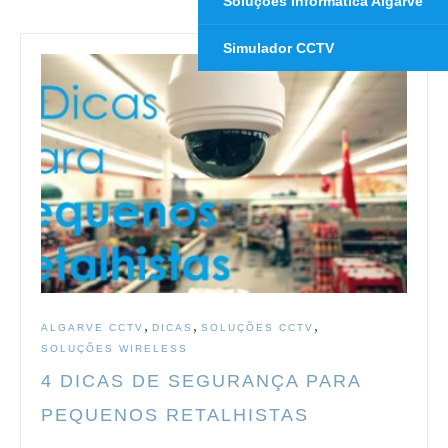
Soluções Informatica Algarve
Simulador CCTV
,
,
,
ALGARVE CCTV
DICAS
SOLUÇÕES CCTV
SOLUÇÕES WIRELESS
4 DICAS DE SEGURANÇA PARA
PEQUENOS RETALHISTAS