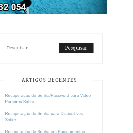
Pesquisar
por:
ARTIGOS RECENTES
Recuperação de Senha/Password para Video
Porteiros Safire
Recuperação de Senha para Dispositivos
Safire
Recuperação de Senha em Equipamentos