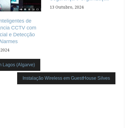
13 Outubro, 2024
nteligentes de
lância CCTV com
cial e Detecção
 Alarmes
 2024
m Lagos (Algarve)
Instalação Wireless em GuestHouse Silves