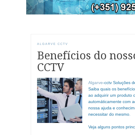
ALGARVE CCTV
Benefícios do noss
CCTV
Algarve
-cctv Soluções 
Saiba quais os benefíci
ao adquirir um produto o
automáticamente com ac
nossa ajuda e conhecim
necessitar do mesmo.
Veja alguns pontos prin