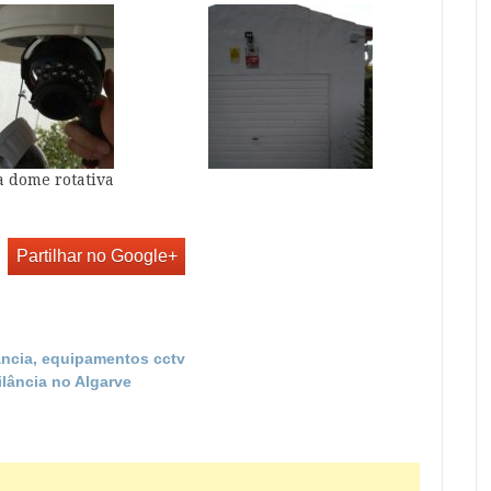
 dome rotativa
Partilhar no Google+
ância, equipamentos cctv
ilância no Algarve