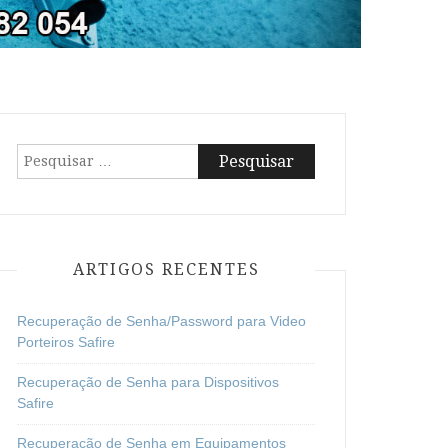
Pesquisar
por:
ARTIGOS RECENTES
Recuperação de Senha/Password para Video
Porteiros Safire
Recuperação de Senha para Dispositivos
Safire
Recuperação de Senha em Equipamentos