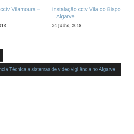
 cctv Vilamoura –
Instalação cctv Vila do Bispo
– Algarve
018
24 Julho, 2018
ncia Técnica a sistemas de video vigilância no Algarve