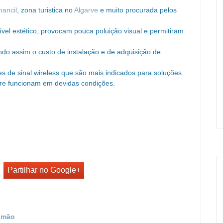
mancil
, zona turistica no
Algarve
e muito procurada pelos
vel estético, provocam pouca poluição visual e permitiram
indo assim o custo de instalação e de adquisição de
res de sinal wireless que são mais indicados para soluções
e funcionam em devidas condições.
Partilhar no Google+
timão