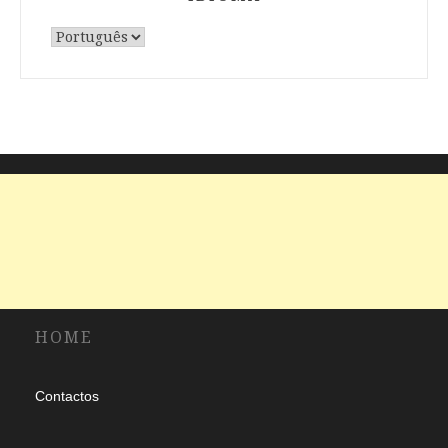
Escolha
um
idioma
HOME
Contactos