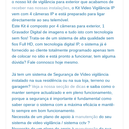
o nosso kit de vigilância para exterior que acabamos de
receber nas nossas instalações
, o Kit Video Vigilância IP
vem com 4 câmeras IP e está preparado para ligar
directamente ao seu telemóvel.
Este Kit é composto por 4 câmeras para exterior, 1
Gravador Digital de imagens e tudo isto com tecnologia
sem fios! Trata-se de um sistema de alta qualidade sem
fios Full HD, com tecnologia digital IP, o sistema já é
fornecido ao cliente totalmente programado apenas tem
de colocar no sitio e está pronto a funcionar, tem alguma
dúvida? Fale connosco hoje mesmo.
Já tem um sistema de Segurança de Vídeo vigilância
instalado na sua residência ou na sua loja, terreno ou
garagem?
Veja a nossa secção de dicas
e saiba como o
manter sempre actualizado e em pleno funcionamento,
porque a segurança é importante é fundamental como
saber operar o sistema com a máxima eficácia e mantê-
lo sempre em bom funcionamento.
Necessita de um plano de apoio à
manutenção
do seu
sistema de video vigilância / sistema cctv ?
Necessita de um plano de apoio à
manutenção
da sua