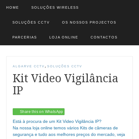
HOME
SOLUÇÕES WIRELESS
SOLUÇÕES CCTV
OS NOSSOS PROJECTOS
PARCERIAS
LOJA ONLINE
CONTACTOS
,
ALGARVE CCTV
SOLUÇÕES CCTV
Kit Video Vigilância
IP
Share this on WhatsApp
Está à procura de um Kit Video Vigilância IP?
Na nossa loja online temos vários Kits de câmeras de
segurança e tudo aos melhores preços do mercado, veja