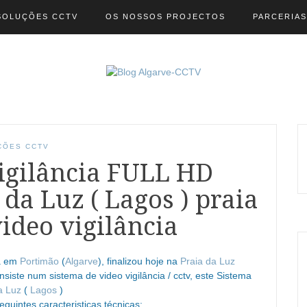
SOLUÇÕES CCTV
OS NOSSOS PROJECTOS
PARCERIAS
ÇÕES CCTV
vigilância FULL HD
 da Luz ( Lagos ) praia
video vigilância
da em
Portimão
(
Algarve
), finalizou hoje na
Praia da Luz
iste num sistema de video vigilância / cctv, este Sistema
a Luz
(
Lagos
)
uintes caracteristicas técnicas: