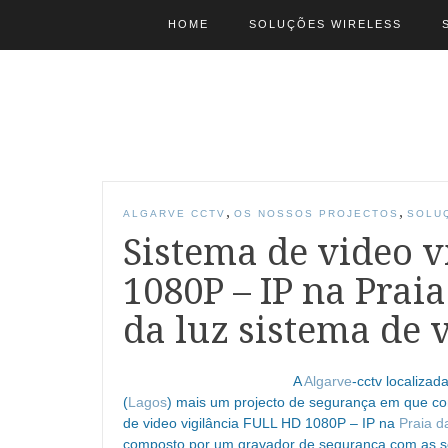
HOME
SOLUÇÕES WIRELESS
,
,
ALGARVE CCTV
OS NOSSOS PROJECTOS
SOLU
Sistema de video 
1080P – IP na Praia
da luz sistema de 
A
Algarve
-cctv localiza
(
Lagos
) mais um projecto de segurança em que cons
de video vigilância FULL HD 1080P – IP na
Praia d
composto por um gravador de segurança com as seg