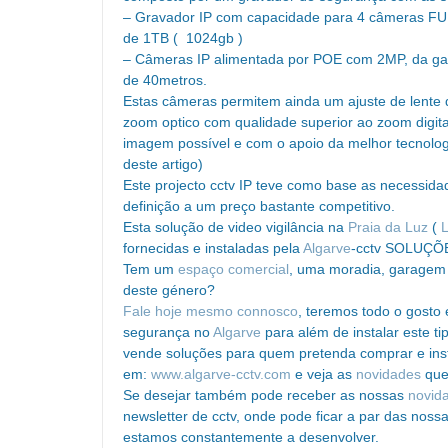
– Gravador IP com capacidade para 4 câmeras FU
de 1TB ( 1024gb )
– Câmeras IP alimentada por POE com 2MP, da g
de 40metros.
Estas câmeras permitem ainda um ajuste de lente 
zoom optico com qualidade superior ao zoom digita
imagem possível e com o apoio da melhor tecnologi
deste artigo)
Este projecto cctv IP teve como base as necessida
definição a um preço bastante competitivo.
Esta solução de video vigilância na
Praia da Luz
(
fornecidas e instaladas pela
Algarve
-cctv SOLUÇÕ
Tem um
espaço comercial
, uma moradia, garagem 
deste género?
Fale hoje mesmo connosco
, teremos todo o gosto
segurança no
Algarve
para além de instalar este t
vende soluções para quem pretenda comprar e instal
em:
www.algarve-cctv.com
e veja as
novidades
que
Se desejar também pode receber as nossas
novid
newsletter de cctv, onde pode ficar a par das noss
estamos constantemente a desenvolver.