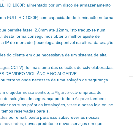
LL HD 1080P, alimentado por um disco de armazenamento
ama FULL HD 1080P, com capacidade de iluminação noturna
que permite fazer: 2.8mm até 12mm, isto traduz-se num
l, desta forma conseguimos obter o melhor ajuste de
a IP do mercado (tecnologia disponível na altura da criação
des do cliente em que necessitava de um sistema de alta
Lagos
CCTV), foi mais uma das soluções de cctv elaboradas,
ES DE VIDEO VIGILÂNCIA NO ALGARVE.
ou terreno onde necessita de uma solução de segurança
 em o ajudar nesse sentido, a
Algarve
-cctv empresa de
ipo de soluções de segurança por todo o
Algarve
também
ar nas suas próprias instalações, visite a nossa loja online
 temos reservadas para si.
ades
por email, basta para isso subscrever às nossas
as
novidades
, novos produtos e novos serviços em que