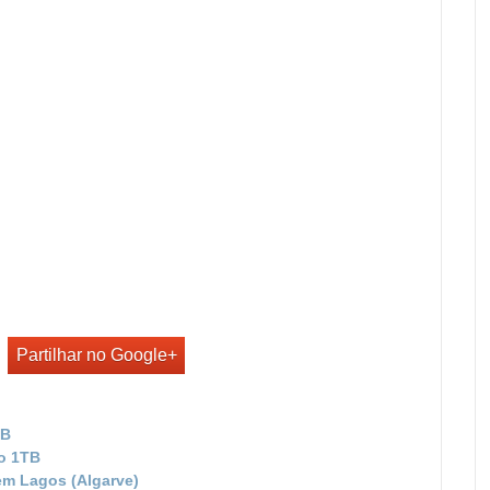
Partilhar no Google+
TB
co 1TB
em Lagos (Algarve)