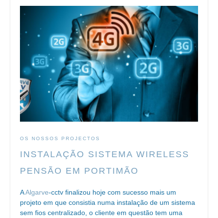
OS NOSSOS PROJECTOS
INSTALAÇÃO SISTEMA WIRELESS
PENSÃO EM PORTIMÃO
A
Algarve
-cctv finalizou hoje com sucesso mais um
projeto em que consistia numa instalação de um sistema
sem fios centralizado, o cliente em questão tem uma