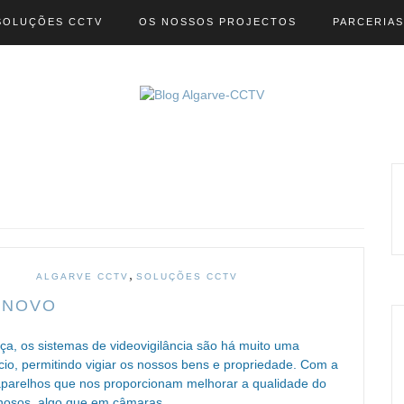
SOLUÇÕES CCTV
OS NOSSOS PROJECTOS
PARCERIAS
,
ALGARVE CCTV
SOLUÇÕES CCTV
. NOVO
nça, os sistemas de videovigilância são há muito uma
io, permitindo vigiar os nossos bens e propriedade. Com a
 aparelhos que nos proporcionam melhorar a qualidade do
iminosos, algo que em câmaras…