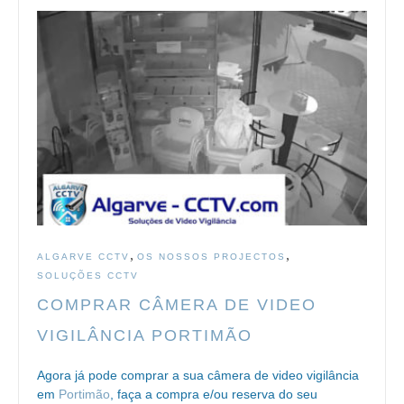
,
,
ALGARVE CCTV
OS NOSSOS PROJECTOS
SOLUÇÕES CCTV
COMPRAR CÂMERA DE VIDEO
VIGILÂNCIA PORTIMÃO
Agora já pode comprar a sua câmera de video vigilância
em
Portimão
, faça a compra e/ou reserva do seu