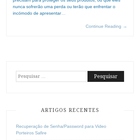
precisam para proteger os seus produtos, ou que eles
nunca sofrerão uma perda ou terão que enfrentar o
incómodo de apresentar…
Continue Reading
→
Pesquisar
por:
ARTIGOS RECENTES
Recuperação de Senha/Password para Video
Porteiros Safire