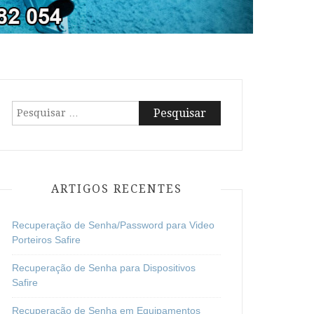
Pesquisar
por:
ARTIGOS RECENTES
Recuperação de Senha/Password para Video
Porteiros Safire
Recuperação de Senha para Dispositivos
Safire
Recuperação de Senha em Equipamentos