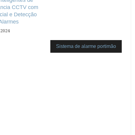
lância CCTV com
cial e Detecção
 Alarmes
 2024
Sistema de alarme portimão