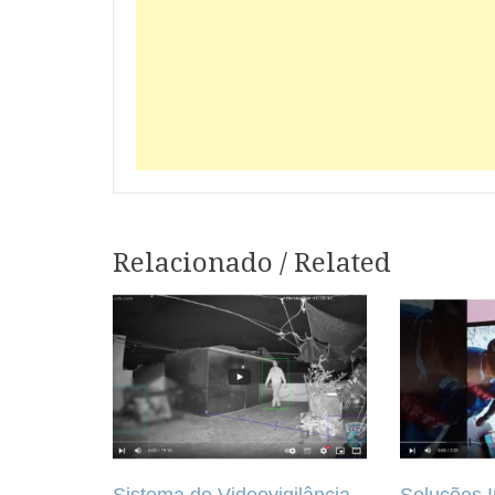
Relacionado / Related
Navegação
de
artigos
Sistema de Videovigilância
Soluções I