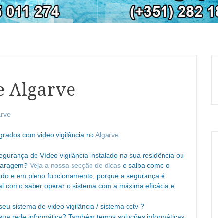
e Algarve
arve
grados com video vigilância no
Algarve
gurança de Vídeo vigilância instalado na sua residência ou
u garagem?
Veja a nossa secção de dicas
e saiba como o
ado e em pleno funcionamento, porque a segurança é
al como saber operar o sistema com a máxima eficácia e
eu sistema de video vigilância / sistema cctv ?
sua rede informática? Também temos soluções informáticas