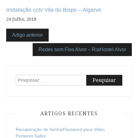
Instalação cctv Vila do Bispo – Algarve
24 Julho, 2018
Artigo anterior
Redes sem Fios Alvor – RiaHostel Alvor
Pesquisar
por:
ARTIGOS RECENTES
Recuperação de Senha/Password para Video
Porteiros Safire