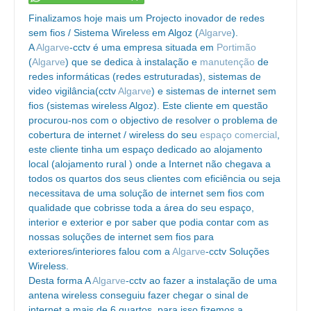
Finalizamos hoje mais um Projecto inovador de redes
sem fios / Sistema Wireless em Algoz (
Algarve
).
A
Algarve
-cctv é uma empresa situada em
Portimão
(
Algarve
) que se dedica à instalação e
manutenção
de
redes informáticas (redes estruturadas), sistemas de
video vigilância(cctv
Algarve
) e sistemas de internet sem
fios (sistemas wireless Algoz). Este cliente em questão
procurou-nos com o objectivo de resolver o problema de
cobertura de internet / wireless do seu
espaço comercial
,
este cliente tinha um espaço dedicado ao alojamento
local (alojamento rural ) onde a Internet não chegava a
todos os quartos dos seus clientes com eficiência ou seja
necessitava de uma solução de internet sem fios com
qualidade que cobrisse toda a área do seu espaço,
interior e exterior e por saber que podia contar com as
nossas soluções de internet sem fios para
exteriores/interiores falou com a
Algarve
-cctv Soluções
Wireless.
Desta forma A
Algarve
-cctv ao fazer a instalação de uma
antena wireless conseguiu fazer chegar o sinal de
internet a mais de 6 quartos, para isso fizemos a