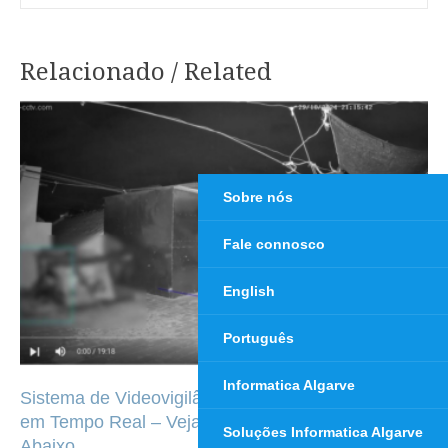
Relacionado / Related
Navegação
de
artigos
Sobre nós
Fale connosco
English
Português
Informatica Algarve
Sistema de Videovigilância Inteligente com Análise
em Tempo Real – Veja o Vídeo de Demonstração
Soluções Informatica Algarve
Abaixo