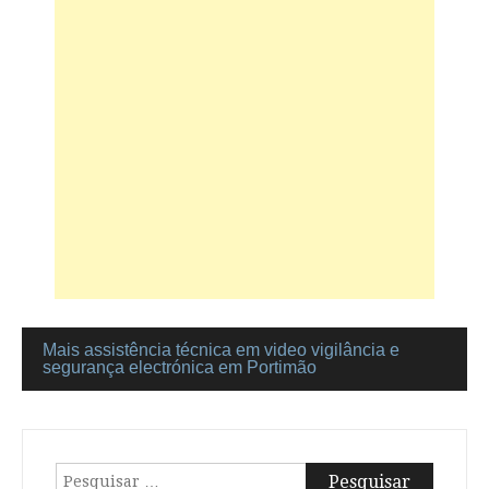
Mais assistência técnica em video vigilância e
Navegação
segurança electrónica em Portimão
de
artigos
Pesquisar