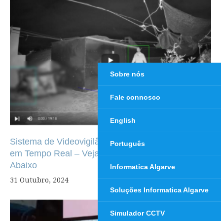
de
artigos
Sobre nós
Fale connosco
English
Sistema de Videovigilância Inteligente com Análise
Português
em Tempo Real – Veja o Vídeo de Demonstração
Abaixo
Informatica Algarve
31 Outubro, 2024
Soluções Informatica Algarve
Simulador CCTV