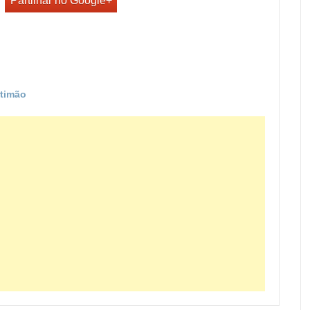
Partilhar no Google+
rtimão