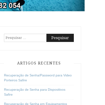
Pesquisar
por:
ARTIGOS RECENTES
Recuperação de Senha/Password para Video
Porteiros Safire
Recuperação de Senha para Dispositivos
Safire
Recuperação de Senha em Equipamentos