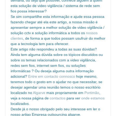
semana, ou seja que possível, conhece alguém a quem
esta solução de video vigilância / sistema de rede sem
fios possa interessar?
Se sim compartilhe esta informação e ajude essa pessoa
fazendo chegar até ela este artigo, a nossa missão é
apresentar sempre a melhor solução de video vigilância /
solução cctv e solução informática a todos os
nossos
clientes
, de forma a que todos possam usufruir do melhor
que a tecnologia tem para oferecer.
Este artigo não respondeu a todas as suas dúvidas?
Ainda tem alguma dúvida sobre os tópicos discutidos ou
sobre os temas relacionados com a video vigilância,
redes sem fios, internet sem fios, ou soluções
informáticas ? Ou deseja alguma outra informação
adicional?
Entre em contacto connosco
hoje mesmo,
teremos todo o gosto em o ajudar no que necessitar, se
desejar agendar uma reunião temos o nosso escritório
localizado no
Algarve
mais propriamente em
Portimão
,
veja a nossa página de
contactos
para ver
onde estamos
localizados.
Desde já o nosso obrigado pelo seu interesse em ler o
nosso artigo Empresa outsourcing algarve.