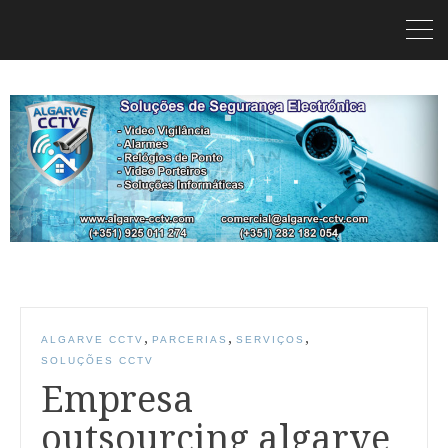
,
,
,
ALGARVE CCTV
PARCERIAS
SERVIÇOS
SOLUÇÕES CCTV
Empresa
outsourcing algarve