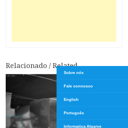
Relacionado / Related
Navegação
Sobre nós
de
Fale connosco
artigos
English
Português
Informatica Algarve