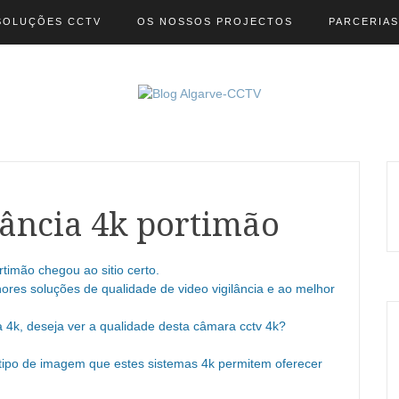
SOLUÇÕES CCTV
OS NOSSOS PROJECTOS
PARCERIAS
lância 4k portimão
rtimão chegou ao sitio certo.
ores soluções de qualidade de video vigilância e ao melhor
 4k, deseja ver a qualidade desta câmara cctv 4k?
 tipo de imagem que estes sistemas 4k permitem oferecer