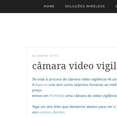
HOME
SOLUÇÕES WIRELESS
ALGARVE CCTV
câmara video vigi
Se está à procura de câmara video vigilância 4k po
A
Algarve
-cctv tem como objectivo fornecer as melh
preço,
temos em
Portimão
uma câmara de video vigilância
Siga um dos links que deixamos abaixo para ver o
aos
nossos clientes
.