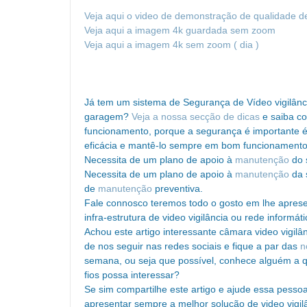
Veja aqui o video de demonstração de qualidade 
Veja aqui a imagem 4k guardada sem zoom
Veja aqui a imagem 4k sem zoom ( dia )
Já tem um sistema de Segurança de Vídeo vigilância
garagem?
Veja a nossa secção de dicas
e saiba c
funcionamento, porque a segurança é importante 
eficácia e mantê-lo sempre em bom funcionamento
Necessita de um plano de apoio à
manutenção
do s
Necessita de um plano de apoio à
manutenção
da 
de
manutenção
preventiva.
Fale connosco teremos todo o gosto em lhe apres
infra-estrutura de video vigilância ou rede informáti
Achou este artigo interessante câmara video vigilâ
de nos seguir nas redes sociais e fique a par das
n
semana, ou seja que possível, conhece alguém a qu
fios possa interessar?
Se sim compartilhe este artigo e ajude essa pessoa
apresentar sempre a melhor solução de video vigilâ