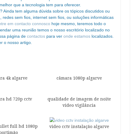
melhor que a tecnologia tem para oferecer.
? Ainda tem alguma dúvida sobre os tópicos discutidos ou
 redes sem fios, internet sem fios, ou soluções informáticas
ntre em contacto connosco
hoje mesmo, teremos todo o
gendar uma reunião temos o nosso escritório localizado no
ossa página de
contactos
para ver
onde estamos
localizados.
r o nosso artigo.
ra 4k algarve
câmara 1080p algarve
ira hd 720p cctv
qualidade de imagem de noite
video vigilância
llet full hd 1080p
video cctv instalação algarve
portimão