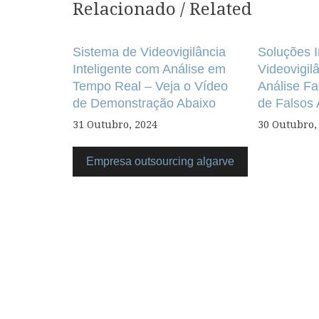
Relacionado / Related
Navegação
de
Sistema de Videovigilância
Soluções I
artigos
Inteligente com Análise em
Videovigi
Tempo Real – Veja o Vídeo
Análise Fa
de Demonstração Abaixo
de Falsos
31 Outubro, 2024
30 Outubro,
Empresa outsourcing algarve