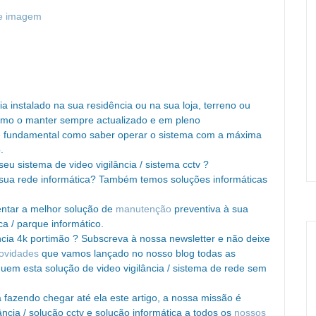
de imagem
 instalado na sua residência ou na sua loja, terreno ou
omo o manter sempre actualizado e em pleno
é fundamental como saber operar o sistema com a máxima
.
eu sistema de video vigilância / sistema cctv ?
sua rede informática? Também temos soluções informáticas
entar a melhor solução de
manutenção
preventiva à sua
ca / parque informático.
ncia 4k portimão ? Subscreva à nossa newsletter e não deixe
ovidades
que vamos lançado no nosso blog todas as
em esta solução de video vigilância / sistema de rede sem
 fazendo chegar até ela este artigo, a nossa missão é
ncia / solução cctv e solução informática a todos os
nossos