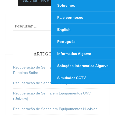
Gravador NVR para câmaras IP de 32 canais
Sobre nós
Fale connosco
Pesquisar
English
por:
Português
ARTIGOS RECENTES
Informatica Algarve
Soluções Informatica Algarve
Recuperação de Senha/Password para Video
Porteiros Safire
Simulador CCTV
Recuperação de Senha para Dispositivos Safire
Recuperação de Senha em Equipamentos UNV
(Uniview)
Recuperação de Senha em Equipamentos Hikvision