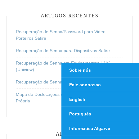
ARTIGOS RECENTES
Recuperação de Senha/Password para Video
Porteiros Safire
Recuperação de Senha para Dispositivos Safire
Recuperação de Senha em Equipamentos UNV
(Uniview)
Sobre nós
Recuperação de Senha em Equipamentos Hikvision
Fale connosco
Mapa de Deslocações e Quilómetros em Viatura
English
Própria
Português
Informatica Algarve
ARQUIVO