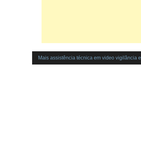
Mais assistência técnica em video vigilância
Navegação
de
artigos