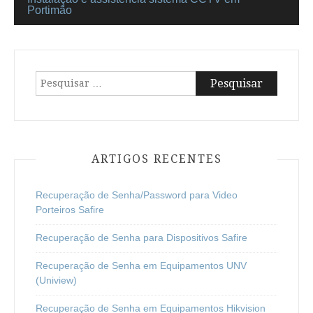
Navegação
Portimão
de
artigos
Pesquisar
por:
ARTIGOS RECENTES
Recuperação de Senha/Password para Video
Porteiros Safire
Recuperação de Senha para Dispositivos Safire
Recuperação de Senha em Equipamentos UNV
(Uniview)
Recuperação de Senha em Equipamentos Hikvision