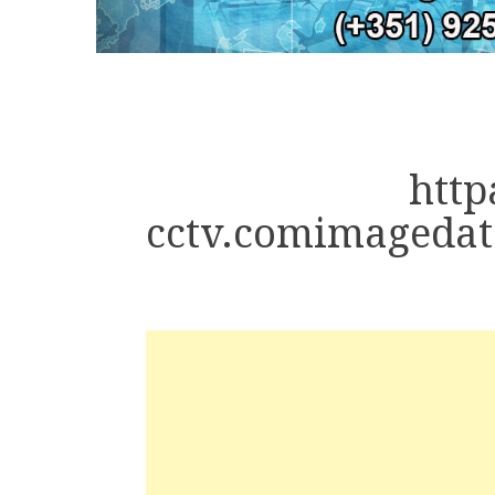
http
cctv.comimageda