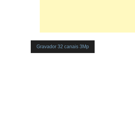
Gravador 32 canais 3Mp
Navegação
de
artigos