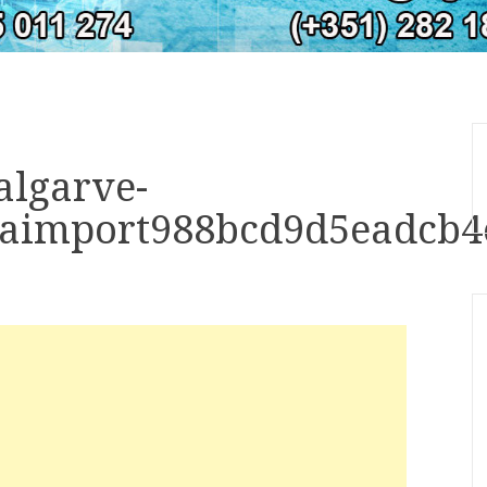
algarve-
taimport988bcd9d5eadcb4