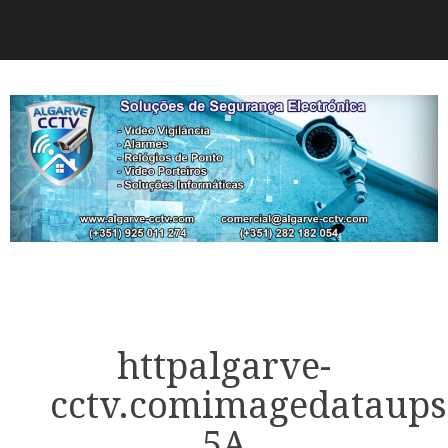
httpalgarve-
cctv.comimagedataups
5A