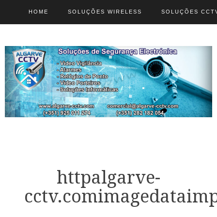
HOME
SOLUÇÕES WIRELESS
SOLUÇÕES CCT
httpalgarve-
cctv.comimagedataimp