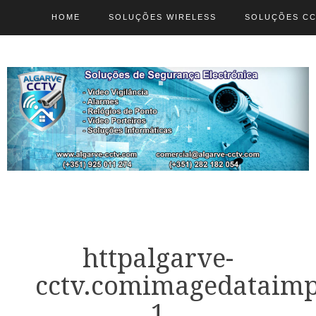
HOME
SOLUÇÕES WIRELESS
SOLUÇÕES C
httpalgarve-
cctv.comimagedataimp
1