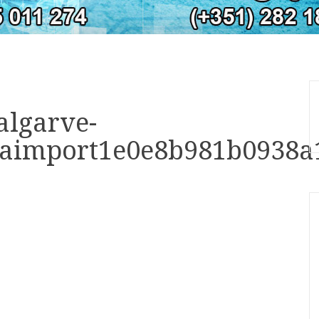
algarve-
taimport1e0e8b981b0938a