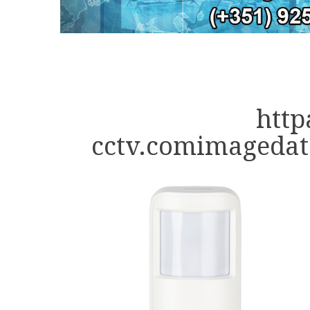
http
cctv.comimageda