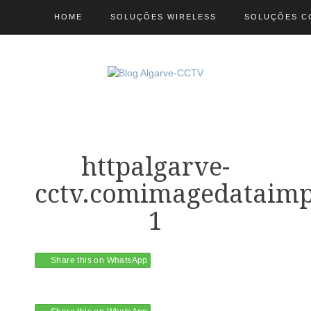
HOME
SOLUÇÕES WIRELESS
SOLUÇÕES C
httpalgarve-
cctv.comimagedataimp
1
Share this on WhatsApp