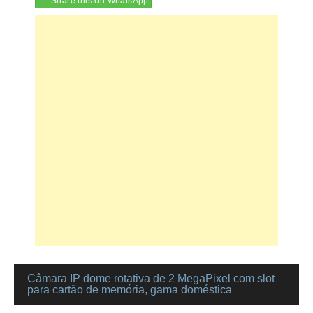
Share this on WhatsApp
Câmara IP dome rotativa de 2 MegaPixel com slot
Navegação
para cartão de memória, gama doméstica
de