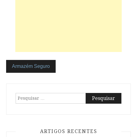
Armazém Seguro
Navegação
de
artigos
Pesquisar
por:
ARTIGOS RECENTES