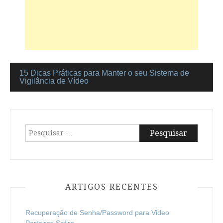
15 Dicas Práticas para Manter o seu Sistema de
Navegação
Vigilância de Vídeo
de
artigos
Pesquisar
por:
ARTIGOS RECENTES
Recuperação de Senha/Password para Video
Porteiros Safire