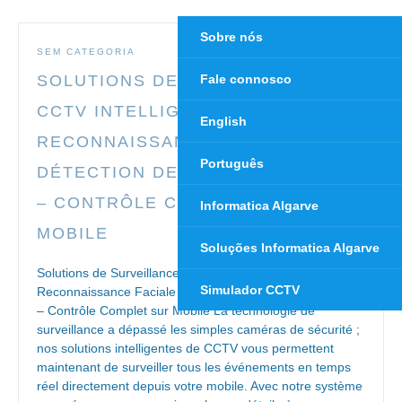
Sobre nós
SEM CATEGORIA
SOLUTIONS DE SURVEILLANCE
Fale connosco
CCTV INTELLIGENTES AVEC
English
RECONNAISSANCE FACIALE ET
Português
DÉTECTION DE FAUSSES ALERTES
– CONTRÔLE COMPLET SUR
Informatica Algarve
MOBILE
Soluções Informatica Algarve
Solutions de Surveillance CCTV Intelligentes avec
Simulador CCTV
Reconnaissance Faciale et Détection de Fausses Alertes
– Contrôle Complet sur Mobile La technologie de
surveillance a dépassé les simples caméras de sécurité ;
nos solutions intelligentes de CCTV vous permettent
maintenant de surveiller tous les événements en temps
réel directement depuis votre mobile. Avec notre système