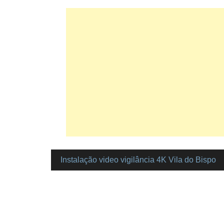
Instalação video vigilância 4K Vila do Bispo
Navegação
de
artigos