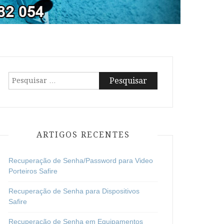
Pesquisar
por:
ARTIGOS RECENTES
Recuperação de Senha/Password para Video
Porteiros Safire
Recuperação de Senha para Dispositivos
Safire
Recuperação de Senha em Equipamentos