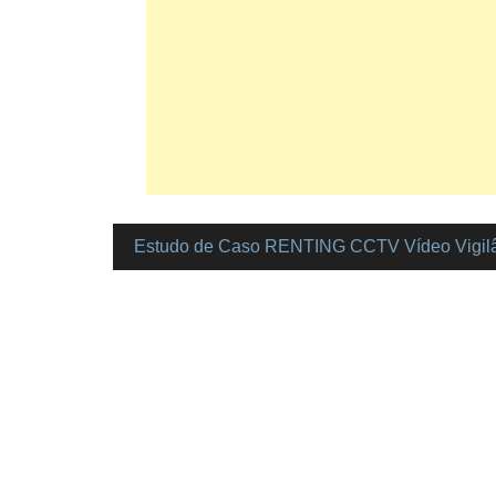
Estudo de Caso RENTING CCTV Vídeo Vigil
Navegação
de
artigos